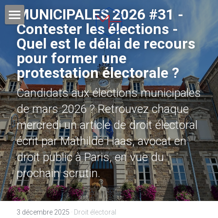
MUNICIPALES 2026 #31 - 
Contester les élections - 
DOMAINES DE COMPETENCES
Quel est le délai de recours 
pour former une 
VOTRE AVOCAT
protestation électorale ? 
HONORAIRES
Candidats aux élections municipales 
PUBLICATIONS
de mars 2026 ? Retrouvez chaque 
mercredi un article de droit électoral 
FORMATIONS
écrit par Mathilde Haas, avocat en 
Rechercher
droit public à Paris, en vue du 
prochain scrutin.
CONTACT ET RDV
3 décembre 2025
·
Droit électoral