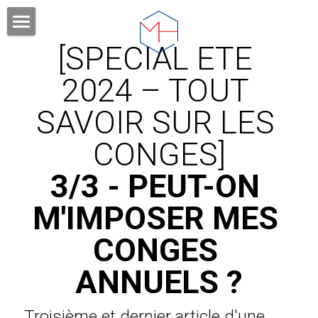
[SPECIAL ETE 
DOMAINES DE COMPETENCES
2024 – TOUT 
VOTRE AVOCAT
SAVOIR SUR LES 
HONORAIRES
CONGES]
PUBLICATIONS
3/3 - PEUT-ON 
FORMATIONS
M'IMPOSER MES 
Rechercher
CONGES 
CONTACT ET RDV
ANNUELS ?
Troisième et dernier article d'une 