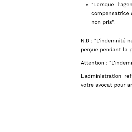
non pris".
N.B
 : "L'indemnité ne
pendant la période de 
Attention : "L'indemni
L'administration refu
pour analyser le bien-