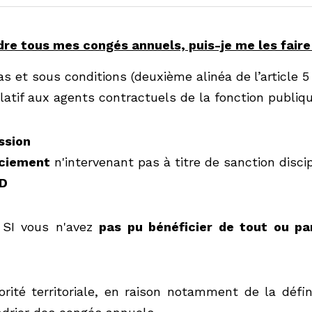
e tous mes congés annuels, puis-je me les faire indemn
 et sous conditions (deuxième alinéa de
l’article 5 du décr
x agents contractuels de la fonction publique territoriale) :
ion
iement
 n'intervenant pas à titre de sanction disciplinaire
ous n'avez 
pas pu bénéficier de tout ou partie de vos 
rité territoriale, en raison notamment de la définition par
ongés annuels