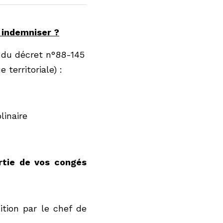
iser ?
et n°88-145 du 15 
congés annuels 
:
 le chef de service du 