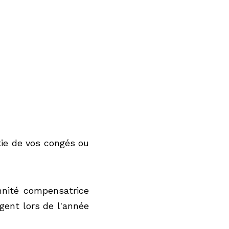
vos congés ou d'aucun 
atrice est égale au 
1 / 
urs".
"Lorsque l'agent a pu bénéficier d'une partie de ses congés annuels, l'indemnité compensatrice est 