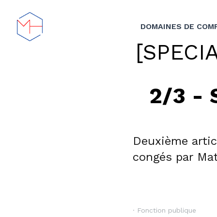
DOMAINES DE 
[SPECI
2/3 -
Deuxième article 
Mathilde Haas, a
25 avril 2024
·
Fonction pub