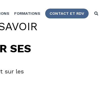
TIONS
FORMATIONS
CONTACT ET RDV
AVOIR 
 SES 
es congés par 