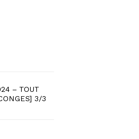
4 – TOUT
GES] 3/3 -...