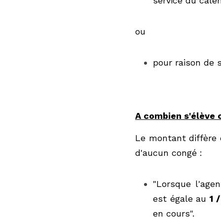
ou 
pour raison de sa
A combien s'élève ce
Le montant diffère en
congé :
"Lorsque l'agent 
10 de la rémunér
proportionnelle