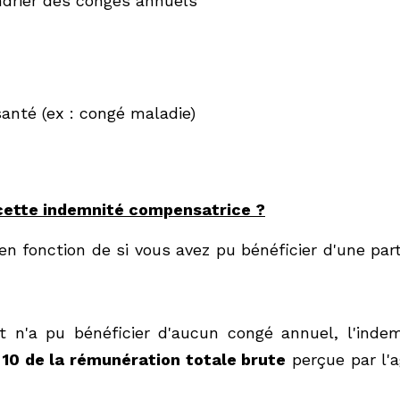
nté (ex : congé maladie)
tte indemnité compensatrice ?
 fonction de si vous avez pu bénéficier d'une partie de 
n'a pu bénéficier d'aucun congé annuel, l'indemnité compens
ation totale brute
 perçue par l'agent lors de l'année en co
 au nombre de jours de congés annuels
 dus et