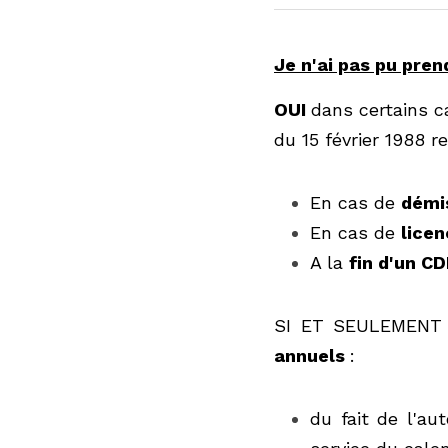
Je n'ai pas pu prendr
OUI 
dans certains cas
février 1988 relatif au
En cas de 
démiss
En cas de 
licenc
A la 
fin d'un CDD
SI ET SEULEMENT SI v
du fait de l'auto
calendrier des c