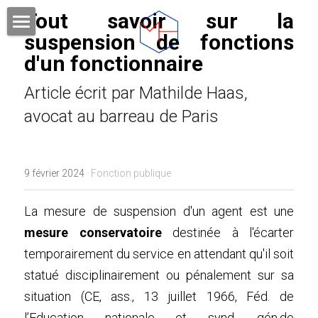
Tout savoir sur la 
suspension de fonctions 
DOMAINES DE COMPETENCES
d'un fonctionnaire
VOTRE AVOCAT
Article écrit par Mathilde Haas, 
avocat au barreau de Paris
HONORAIRES
PUBLICATIONS
9 février 2024
·
Fonction publique
FORMATIONS
La mesure de suspension d'un agent est une 
Rechercher
mesure conservatoire
 destinée à l'écarter 
temporairement du service en attendant qu'il soit 
CONTACT ET RDV
statué disciplinairement ou pénalement sur sa 
situation (CE, ass., 13 juillet 1966, Féd. de 
l’Education nationale et synd. gén.de 