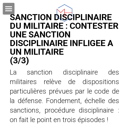
SANCTION DISCIPLINAIRE 
DOMAINES DE COMPETENCES
DU MILITAIRE : CONTESTER 
UNE SANCTION 
VOTRE AVOCAT
DISCIPLINAIRE INFLIGEE A 
HONORAIRES
UN MILITAIRE
(3/3)
PUBLICATIONS
La sanction disciplinaire des 
FORMATIONS
militaires relève de dispositions 
Rechercher
particulières prévues par le code de 
la défense. Fondement, échelle des 
CONTACT ET RDV
sanctions, procédure disciplinaire : 
on fait le point en trois épisodes !